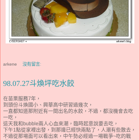
arkene
沒有留言:
98.07.27斗煥坪吃水餃
在苗栗服務7年，
到頭份斗煥國小、興華高中研習過幾次，
一直都知道那附近有一間出名的水餃，不過，都沒機會去吃
一吃，
這天我和bubble兩人心血來潮，臨時起意說要去吃，
下午1點從家裡出發，到那邊已經快兩點了，人潮有些散去，
不過從那場面可以看出來，中午勢必經過一場戰爭~吃的戰