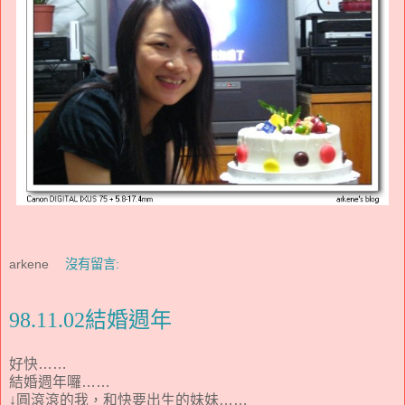
arkene
沒有留言:
98.11.02結婚週年
好快……
結婚週年囉……
↓圓滾滾的我，和快要出生的妹妹……