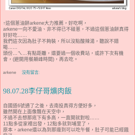
↑這個蔥油餅arkene大力推薦，好吃啊，
arkene一向不愛油、非不得已不碰蔥，不過這個蔥油餅真得
好好吃……
我們這次因為肚子不夠裝，所以沒點酸辣湯，聽說不錯
喝……
頭份…ㄟ…有點距離，還要過一個收費站，或許下次有機
會，(避開用餐顛峰時間)，再去吃。
arkene
沒有留言:
98.07.28李仔哥爌肉飯
自國道6號通了之後，去南投真得方便好多，
雖然開在上面像飄在天空中，
不過不去想那底下有多高，一直開就對啦……
11點多從家裡出發，12點多就到埔里了，
原本，arkene還以為到那邊到可以吃午餐，肚子可能已經餓