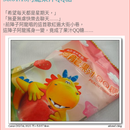
「希望每天都是星期天，」
「無憂無慮快樂去聊天……」
↑前陣子阿龍唱的這首歌紅遍大街小巷，
這陣子阿龍搖身一變，竟成了果汁QQ糖……