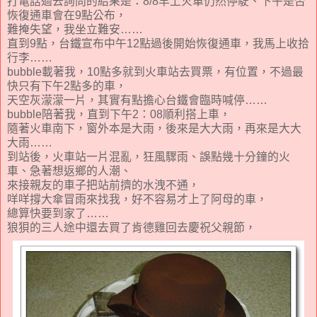
打電話過去詢問的結果是：8/8早上火車仍然停駛、下午是否
恢復通車會在9點公布，
難掩失望，我坐立難安……
直到9點，台鐵宣布中午12點過後開始恢復通車，我馬上收拾
行李……
bubble載著我，10點多就到火車站去買票，有位置，不過最
快只有下午2點多的車，
天空灰濛濛一片，其實有點擔心台鐵會臨時喊停……
bubble陪著我，直到下午2：08順利搭上車，
隨著火車南下，窗外本是大雨，後來是大大雨，再來是大大
大雨……
到站後，火車站一片混亂，狂風驟雨、誤點幾十分鐘的火
車、急著想返鄉的人潮、
來接親友的車子把站前擠的水洩不通，
咩咩撐大傘冒雨來找我，好不容易才上了阿母的車，
總算快要到家了……
狼狽的三人途中還去買了肯德雞回去慶祝父親節，