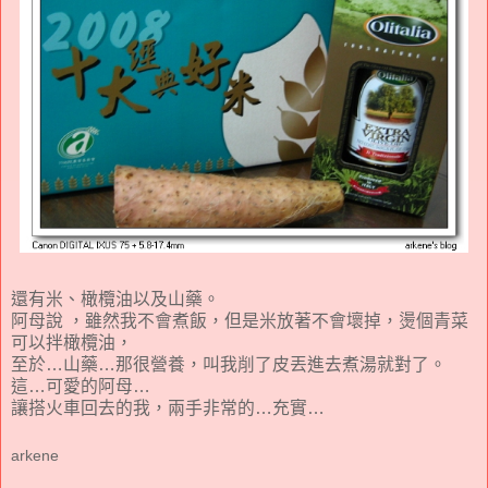
還有米、橄欖油以及山藥。
阿母說 ，雖然我不會煮飯，但是米放著不會壞掉，燙個青菜
可以拌橄欖油，
至於…山藥…那很營養，叫我削了皮丟進去煮湯就對了。
這…可愛的阿母…
讓搭火車回去的我，兩手非常的…充實…
arkene