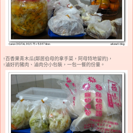
↑百香果青木瓜(鄰居伯母的拿手菜，阿母特地留的)，
↑滷好的豬肉、滷肉分小包裝，一包一餐的份量。