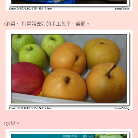
↑泡菜、 打電話去訂的手工包子、饅頭。
↑水果。