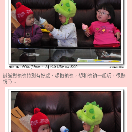
誠誠對禎禎特別有好感，想抱禎禎，想和禎禎一起玩，很熱
情ㄋ...