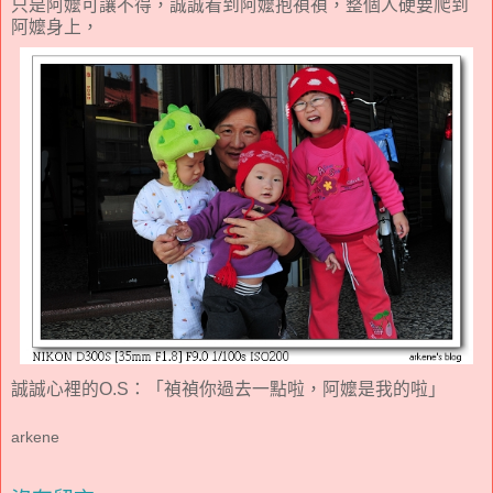
只是阿嬤可讓不得，誠誠看到阿嬤抱禎禎，整個人硬要爬到
阿嬤身上，
誠誠心裡的O.S：「禎禎你過去一點啦，阿嬤是我的啦」
arkene