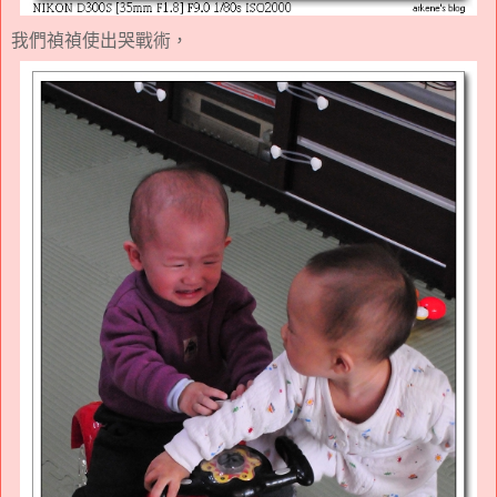
我們禎禎使出哭戰術，