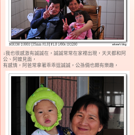
↓我也很感激有誠誠在，誠誠常常在家裡出現，天天都和阿
公、阿嬤見面，
有感情，阿爸常拿著乖乖逗誠誠，公孫倆也頗有樂趣，