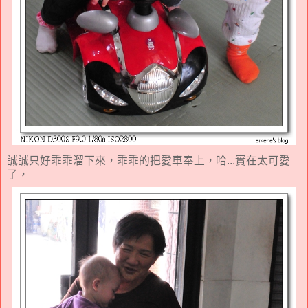
誠誠只好乖乖溜下來，乖乖的把愛車奉上，哈...實在太可愛
了，