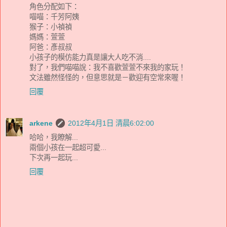
角色分配如下：
喵喵：千芳阿姨
猴子：小禎禎
媽媽：萱萱
阿爸：彥叔叔
小孩子的模仿能力真是讓大人吃不消....
對了，我們喵喵說：我不喜歡萱萱不來我的家玩！
文法雖然怪怪的，但意思就是－歡迎有空常來喔！
回覆
arkene
2012年4月1日 清晨6:02:00
哈哈，我瞭解...
兩個小孩在一起超可愛...
下次再一起玩...
回覆