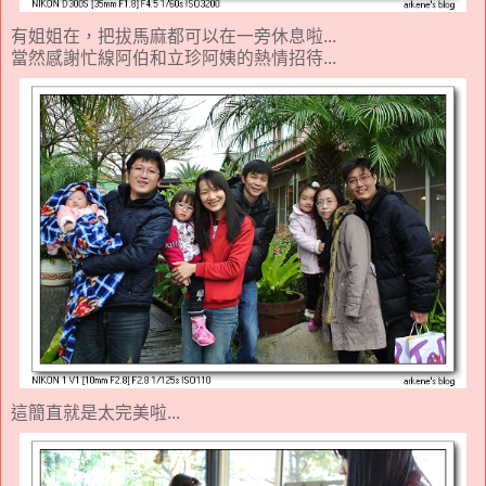
有姐姐在，把拔馬麻都可以在一旁休息啦...
當然感謝忙線阿伯和立珍阿姨的熱情招待...
這簡直就是太完美啦...