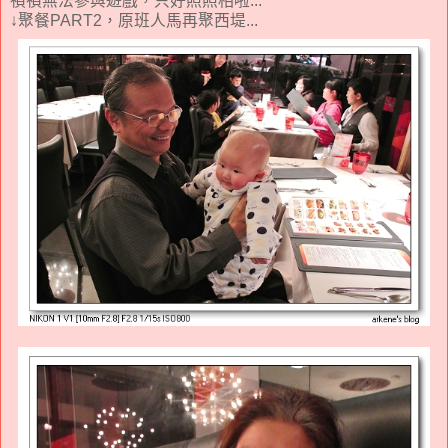
禎禎無法參與遊戲，只好照照相啦...
↓聚餐PART2，原班人馬再聚西堤...