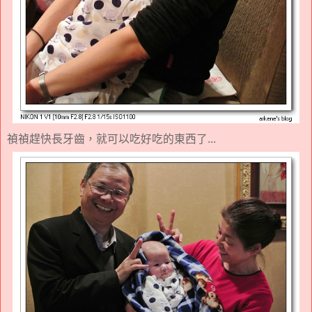
禎禎趕快長牙齒，就可以吃好吃的東西了...