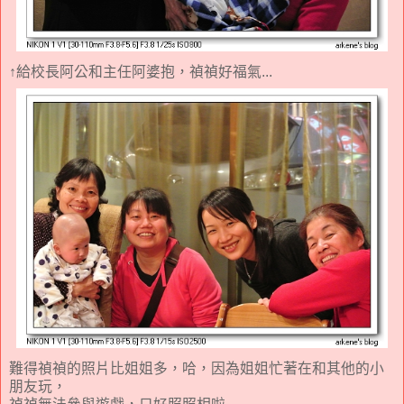
↑給校長阿公和主任阿婆抱，禎禎好福氣...
難得禎禎的照片比姐姐多，哈，因為姐姐忙著在和其他的小
朋友玩，