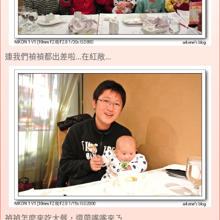
連我們禎禎都出差啦...在紅敞...
禎禎怎麼來吃大餐，還帶嘴嘴來ㄋ...