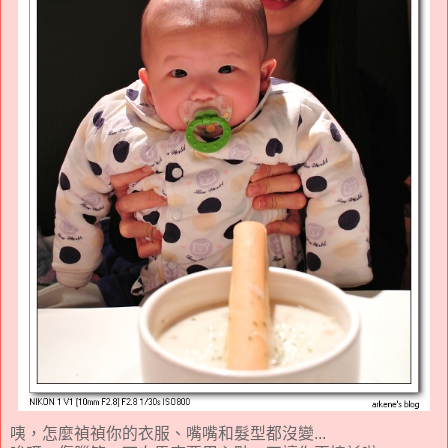
咦，怎麼禎禎你的衣服、嘴嘴和髮型都沒變...