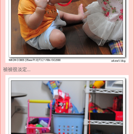
禎禎很淡定...