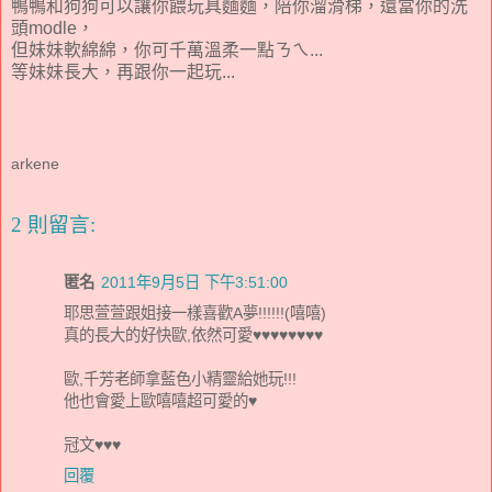
鴨鴨和狗狗可以讓你餵玩具麵麵，陪你溜滑梯，還當你的洗
頭modle，
但妹妹軟綿綿，你可千萬溫柔一點ㄋㄟ...
等妹妹長大，再跟你一起玩...
arkene
2 則留言:
匿名
2011年9月5日 下午3:51:00
耶思萱萱跟姐接一樣喜歡A夢!!!!!!(嘻嘻)
真的長大的好快歐,依然可愛♥♥♥♥♥♥♥♥
歐,千芳老師拿藍色小精靈給她玩!!!
他也會愛上歐嘻嘻超可愛的♥
冠文♥♥♥
回覆