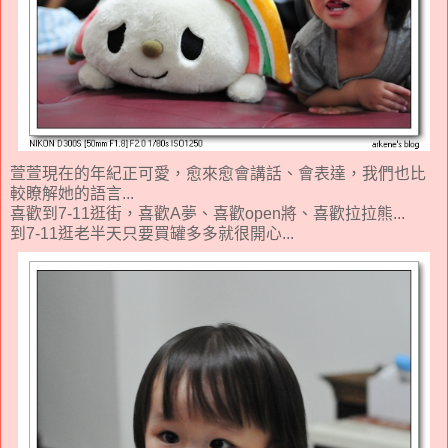
萱萱現在的年紀正可愛，愈來愈會講話、會表達，我們也比
較瞭解她的語言...
喜歡到7-11逛街，喜歡A夢、喜歡open將、喜歡拉拉熊...
到7-11逛老半天只要買罐多多就很開心...