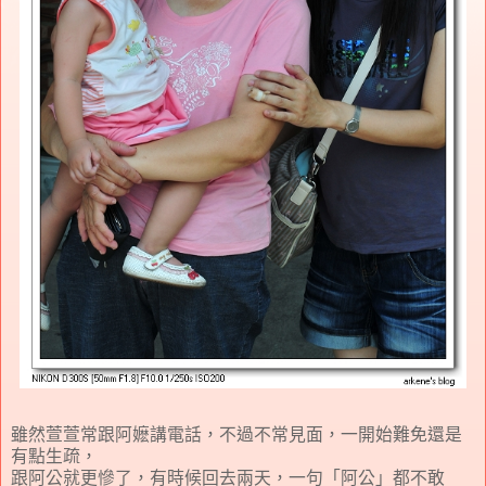
雖然萱萱常跟阿嬷講電話，不過不常見面，一開始難免還是
有點生疏，
跟阿公就更慘了，有時候回去兩天，一句「阿公」都不敢