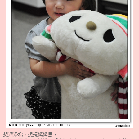
想溜滑梯、想玩搖搖馬，