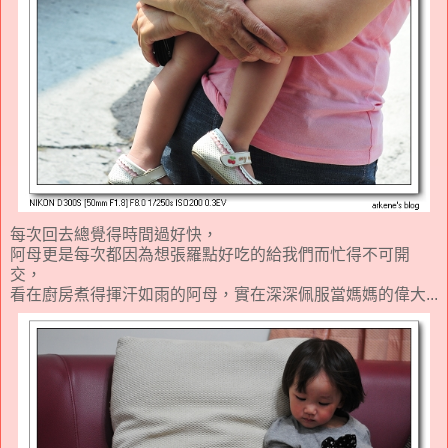
每次回去總覺得時間過好快，
阿母更是每次都因為想張羅點好吃的給我們而忙得不可開
交，
看在廚房煮得揮汗如雨的阿母，實在深深佩服當媽媽的偉大...