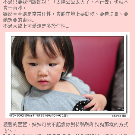
不過只要我們跟她說：「太陽公公太大了，不行去」也就不
會一直吵，
雖然萱萱還是常常任性，會躺在地上要餅乾、要看堤哥、要
她想要的東西...
不過大致上可愛還是多於任性...
親愛的萱萱，妹妹可禁不起像你對待鴨鴨和狗狗那樣的方式
ㄋㄟ，